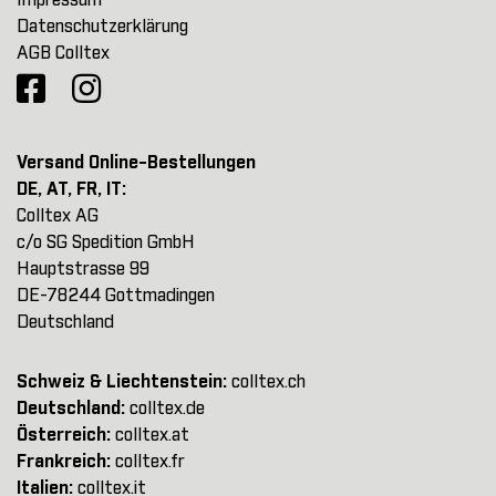
Impressum
Datenschutzerklärung
AGB Colltex
Versand Online-Bestellungen
DE, AT, FR, IT:
Colltex AG
c/o SG Spedition GmbH
Hauptstrasse 99
DE-78244 Gottmadingen
Deutschland
Schweiz & Liechtenstein:
colltex.ch
Deutschland:
colltex.de
Österreich:
colltex.at
Frankreich:
colltex.fr
Italien:
colltex.it