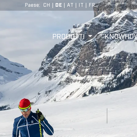
Paese
:
CH
|
DE
|
AT
|
IT
|
FR
PRODOTTI
KNOWHO