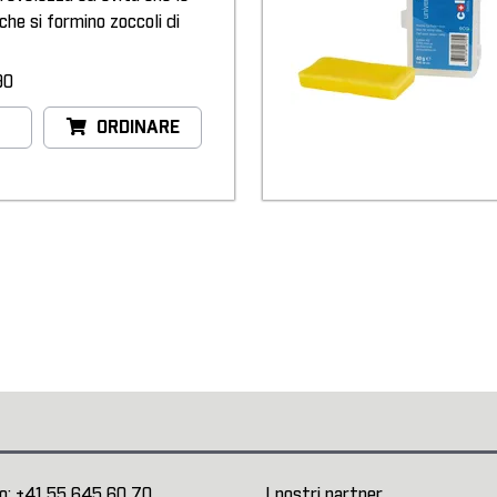
 che si formino zoccoli di
90
ORDINARE
o:
+41 55 645 60 70
I nostri partner