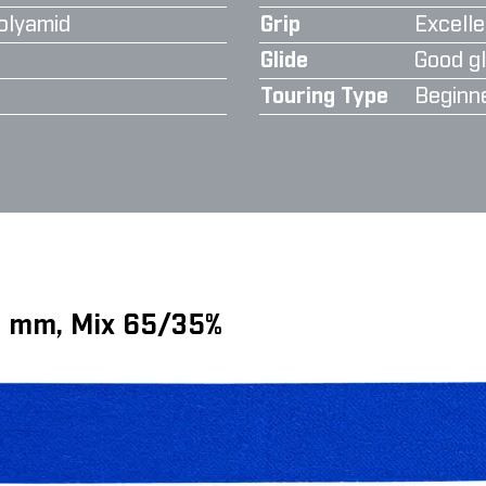
olyamid
Grip
Excelle
Glide
Good gl
Touring Type
Beginn
35 mm, Mix 65/35%