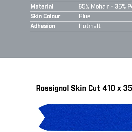
Material
65% Mohair + 35% P
Skin Colour
Blue
Adhesion
Hotmelt
Rossignol Skin Cut 410 x 