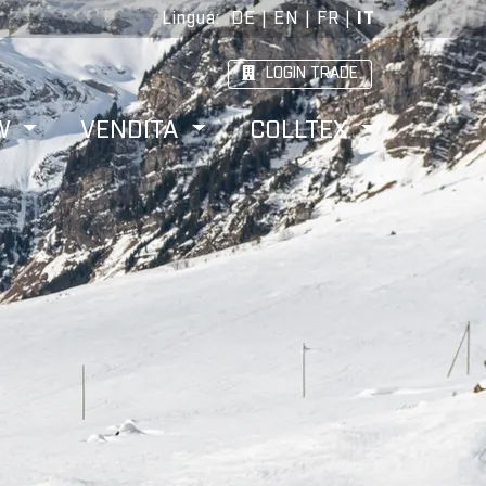
Lingua
:
DE
|
EN
|
FR
|
IT
LOGIN TRADE
W
VENDITA
COLLTEX