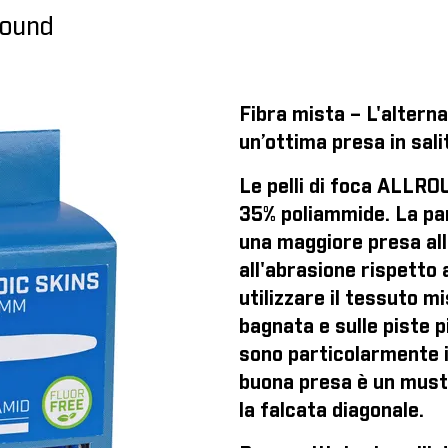
round
Fibra mista – L'alternat
un’ottima presa in sali
Le pelli di foca ALLRO
35% poliammide. La par
una maggiore presa all'
all'abrasione rispetto 
utilizzare il tessuto m
bagnata e sulle piste p
sono particolarmente in
buona presa è un must
la falcata diagonale.