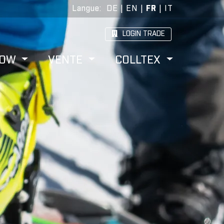
Langue
:
DE
|
EN
|
FR
|
IT
LOGIN TRADE
HOW
VENTE
COLLTEX