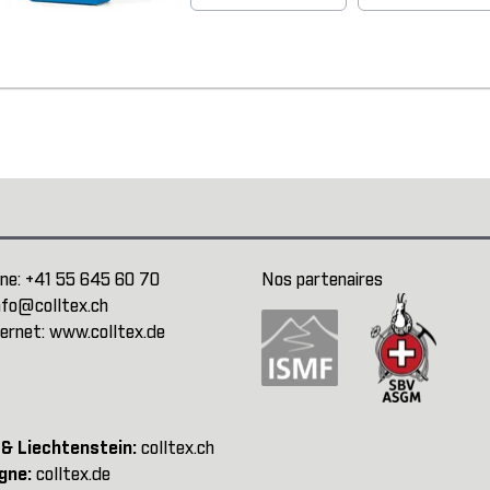
ne:
+41 55 645 60 70
Nos partenaires
nfo@colltex.ch
ternet:
www.colltex.de
 & Liechtenstein:
colltex.ch
gne:
colltex.de