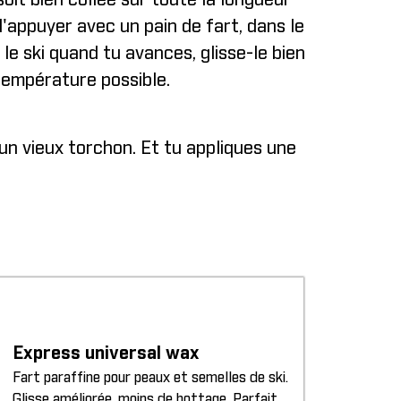
oit bien collée sur toute la longueur
'appuyer avec un pain de fart, dans le
le ski quand tu avances, glisse-le bien
 température possible.
 un vieux torchon. Et tu appliques une
Express universal wax
Fart paraffine pour peaux et semelles de ski.
Glisse améliorée, moins de bottage. Parfait