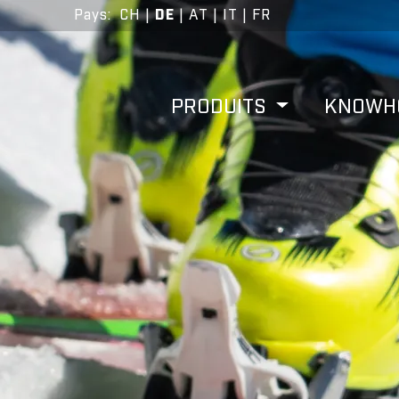
Pays
:
CH
|
DE
|
AT
|
IT
|
FR
PRODUITS
KNOW