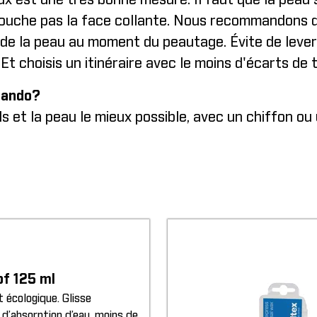
ux est une très bonne mesure. Il faut que la peau s
 touche pas la face collante. Nous recommandons d
 de la peau au moment du peautage. Évite de lever 
 Et choisis un itinéraire avec le moins d'écarts de
rando?
s et la peau le mieux possible, avec un chiffon ou
of 125 ml
 écologique. Glisse
 d’absorption d’eau, moins de